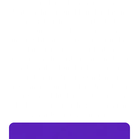
Daten der Lebensnerv von 
Unternehmen, und Kundendaten 
sind vielleicht die wertvollste 
Ressource. CRM-Systeme sind 
unverzichtbare Werkzeuge für das 
Management dieser Daten 
geworden, die Unternehmen dabei 
helfen, ihre Kunden besser zu 
verstehen, **neue Kunden zu 
gewinnen** und **den Umsatz zu 
steigern**. Mit den Vorteilen von 
CRM-Systemen geht jedoch auch 
die Verantwortung einher, die 
Sicherheit der verwalteten Daten 
zu gewährleisten.