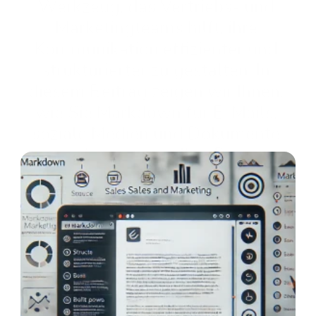
Werkzeug, das Vertriebs- und 
Marketingteams hilft, ihre 
Kommunikation effizienter und 
strukturierter zu gestalten. In 
diesem Beitrag zeigen wir Ihnen, 
wie Sie Markdown für E-Mails, 
soziale Medien und Dokumente 
nutzen können, um Ihre Prozesse 
zu optimieren.