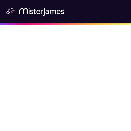
In der schnelllebigen Welt des 
Verkaufs und des 
Kundenbeziehungsmanagements 
ist das Konzept eines Minimal 
Viable Product (MVP) immer 