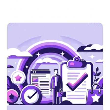
relevanter geworden. Aber was 
genau ist ein MVP und wie steht es 
im Zusammenhang mit **CRM-
Systemen**? Lassen Sie uns 
eintauchen.