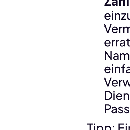
Zah
einz
Verm
erra
Name
einf
Verw
Dien
Pass
Tipp: E