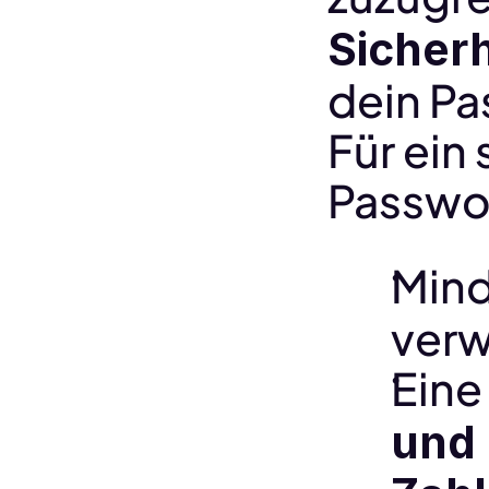
Sicherh
dein Pa
Für ein
Passwor
Mind
ver
Eine
und