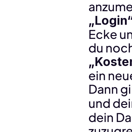
„Login
Ecke un
„Koste
ein neu
Dann gi
und dei
dein Da
zuzugre