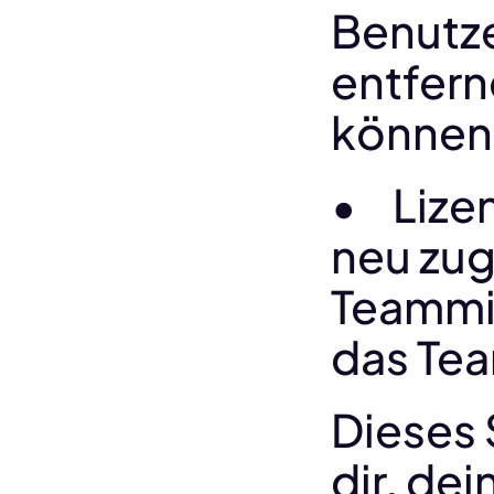
Benutze
entfern
können
•	Lizenzen können jederzeit 
neu zu
Teammit
das Tea
Dieses 
dir, de