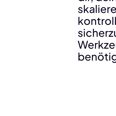
skalier
kontroll
sicherzu
Werkzeu
benötig