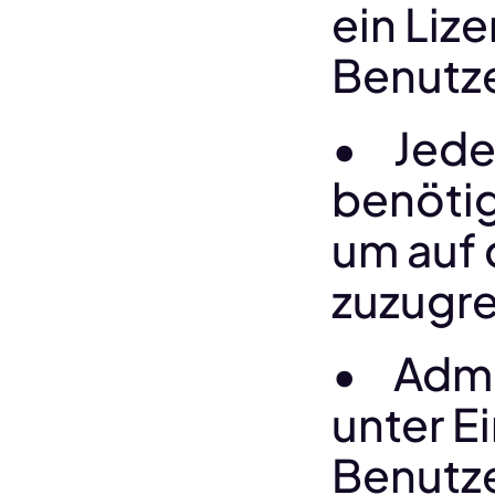
ein Liz
Benutze
•	Jedes Teammitglied 
benötig
um auf 
zuzugre
•	Admins können Lizenzen 
unter E
Benutze